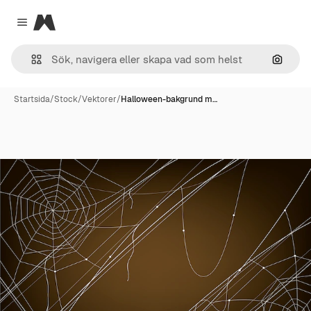
Magnific
Close menu
Sök eft
Startsida
/
Stock
/
Vektorer
/
Halloween-bakgrund m…