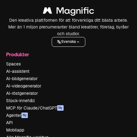
Den kreativa plattformen för att förverkliga ditt bästa arbete.
Mer än 1 miljon prenumeranter bland kreatörer, företag, byråer
och studior.
Svenska
Produkter
Spaces
AI-assistent
AI-bildgenerator
AI-videogenerator
AI-röstgenerator
Stock-innehåll
MCP för Claude/ChatGPT
Ny
Agenter
Ny
API
Mobilapp