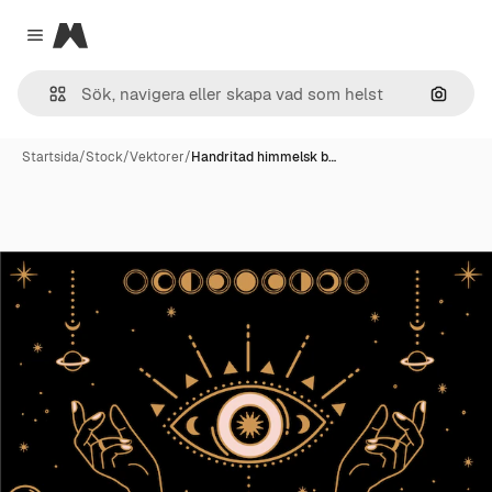
Magnific
Close menu
Sök eft
Startsida
/
Stock
/
Vektorer
/
Handritad himmelsk b…