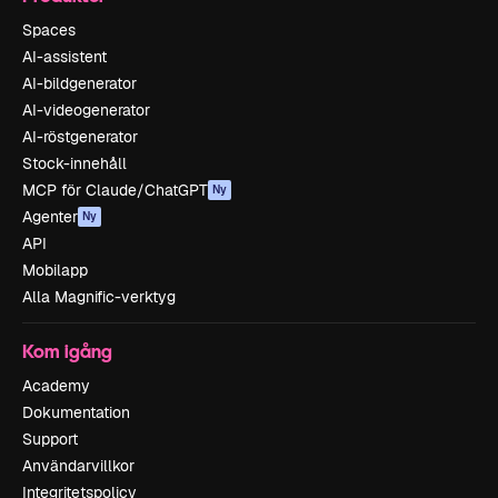
Spaces
AI-assistent
AI-bildgenerator
AI-videogenerator
AI-röstgenerator
Stock-innehåll
MCP för Claude/ChatGPT
Ny
Agenter
Ny
API
Mobilapp
Alla Magnific-verktyg
Kom igång
Academy
Dokumentation
Support
Användarvillkor
Integritetspolicy