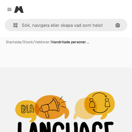
Magnific
Close menu
Sök eft
Startsida
/
Stock
/
Vektorer
/
Handritade personer …