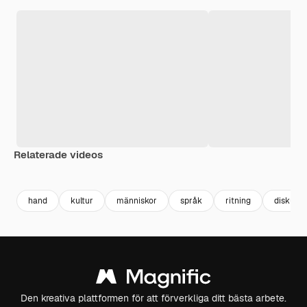
Relaterade videos
Premium
Premium
Premium
Premium
hand
kultur
människor
språk
ritning
diskussi
Den kreativa plattformen för att förverkliga ditt bästa arbete.