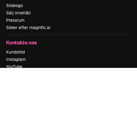
Slidesgo
Sälj innehåll
Pressrum
Söker efter magnific.ai
Kontakta oss
Kundstöd
Instagram
YouTube
LinkedIn
TikTok
Discord
X
Reddit
Copyright © 2010-
2026
Freepik Company S.L.U.
Alla rättigheter
reserverade
.