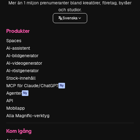
Mer än 1 miljon prenumeranter bland kreatörer, företag, byråer
och studior.
Svenska
Produkter
Spaces
AI-assistent
AI-bildgenerator
AI-videogenerator
AI-röstgenerator
Stock-innehåll
MCP för Claude/ChatGPT
Ny
Agenter
Ny
API
Mobilapp
Alla Magnific-verktyg
Kom igång