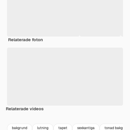
Relaterade foton
Relaterade videos
Premium
Premium
Premium
Premium
bakgrund
lutning
tapet
sexkantiga
tonad bakgrun