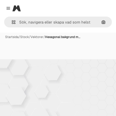
Magnific
Close menu
Sök eft
Startsida
/
Stock
/
Vektorer
/
Hexagonal bakgrund m…