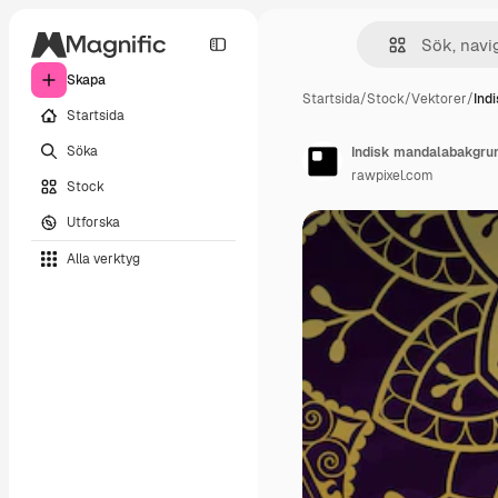
Skapa
Startsida
/
Stock
/
Vektorer
/
Ind
Startsida
Söka
Indisk mandalabakgru
rawpixel.com
Stock
Utforska
Alla verktyg