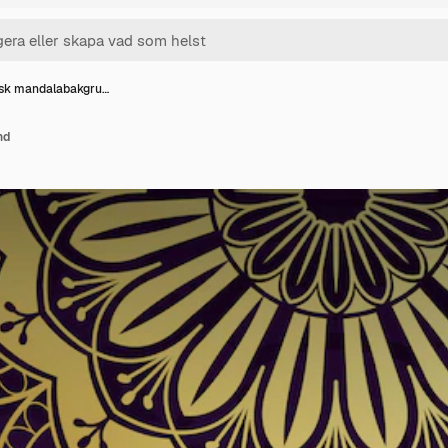
isk mandalabakgru…
nd