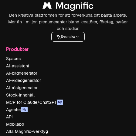
Den kreativa plattformen för att förverkliga ditt bästa arbete.
Mer än 1 miljon prenumeranter bland kreatörer, företag, byråer
och studior.
Svenska
Produkter
Spaces
AI-assistent
AI-bildgenerator
AI-videogenerator
AI-röstgenerator
Stock-innehåll
MCP för Claude/ChatGPT
Ny
Agenter
Ny
API
Mobilapp
Alla Magnific-verktyg