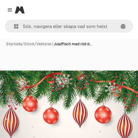
Magnific
Close menu
Sök eft
Startsida
/
Stock
/
Vektorer
/
Julaffisch med röd d…