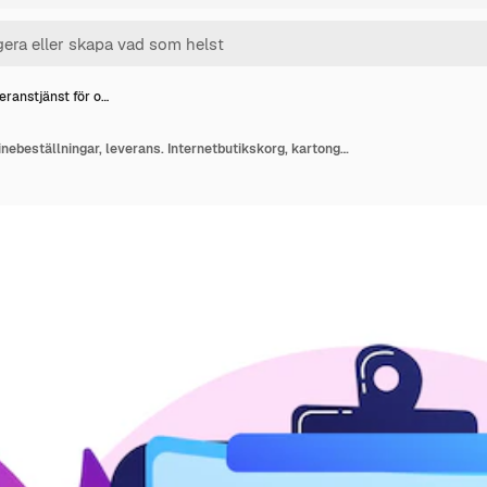
eranstjänst för o…
Leveranstjänst för onlinebeställningar, leverans. Internetbutikskorg, kartonger, köpare med bärbar dator. Leveranssedel på bildskärmen och paketet.