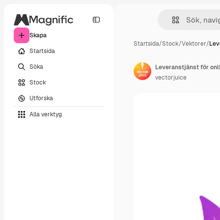
Skapa
Startsida
/
Stock
/
Vektorer
/
Lev
Startsida
Söka
vectorjuice
Stock
Utforska
Alla verktyg