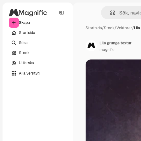
Skapa
Startsida
/
Stock
/
Vektorer
/
Lila
Startsida
Söka
Lila grunge textur
magnific
Stock
Utforska
Alla verktyg