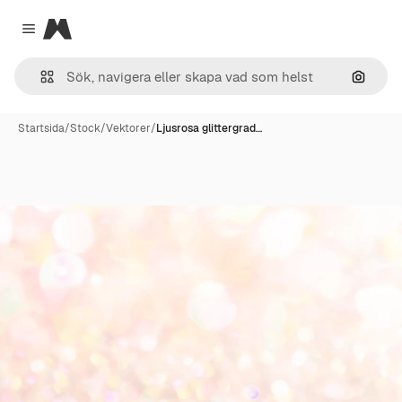
Magnific
Close menu
Sök eft
Startsida
/
Stock
/
Vektorer
/
Ljusrosa glittergrad…