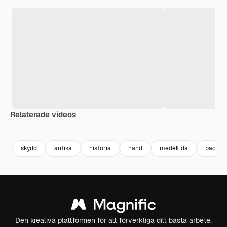
Relaterade videos
Premium
Premium
Premium
Premium
Genereras a
skydd
antika
historia
hand
medeltida
pack
Den kreativa plattformen för att förverkliga ditt bästa arbete.