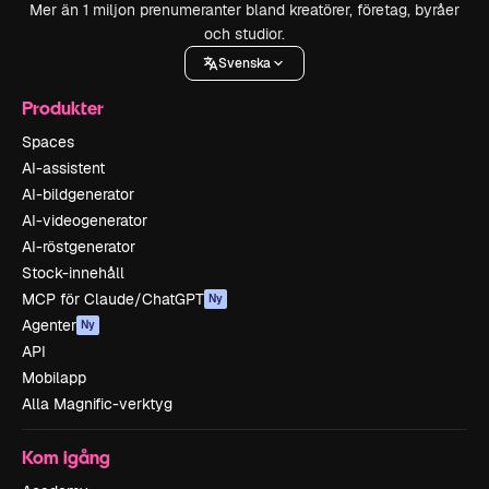
Mer än 1 miljon prenumeranter bland kreatörer, företag, byråer
och studior.
Svenska
Produkter
Spaces
AI-assistent
AI-bildgenerator
AI-videogenerator
AI-röstgenerator
Stock-innehåll
MCP för Claude/ChatGPT
Ny
Agenter
Ny
API
Mobilapp
Alla Magnific-verktyg
Kom igång