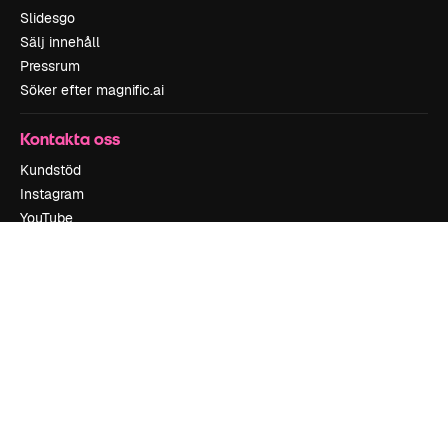
Slidesgo
Sälj innehåll
Pressrum
Söker efter magnific.ai
Kontakta oss
Kundstöd
Instagram
YouTube
LinkedIn
TikTok
Discord
X
Reddit
Copyright © 2010-
2026
Freepik Company S.L.U.
Alla rättigheter
reserverade
.