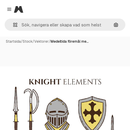
Magnific
Close menu
Sök eft
Startsida
/
Stock
/
Vektorer
/
Medeltida föremål me…