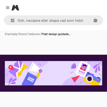
Magnific
Close menu
Sök eft
Startsida
/
Stock
/
Vektorer
/
Platt design guidade…