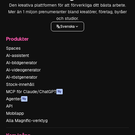
Den kreativa plattformen för att förverkliga ditt bästa arbete.
Mer än 1 miljon prenumeranter bland kreatörer, företag, byråer
och studior.
Svenska
Produkter
Spaces
AI-assistent
AI-bildgenerator
AI-videogenerator
AI-röstgenerator
Stock-innehåll
MCP för Claude/ChatGPT
Ny
Agenter
Ny
API
Mobilapp
Alla Magnific-verktyg