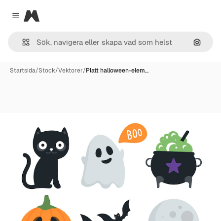
Magnific
Close menu
Sök eft
Startsida
/
Stock
/
Vektorer
/
Platt halloween-elem…