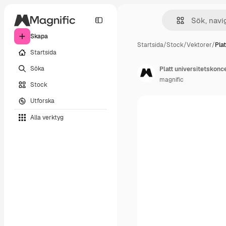
Skapa
Startsida
/
Stock
/
Vektorer
/
Pla
Startsida
Söka
Platt universitetskon
magnific
Stock
Utforska
Alla verktyg