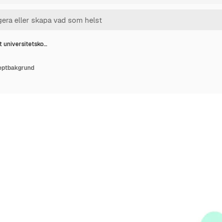
tt universitetsko…
ceptbakgrund