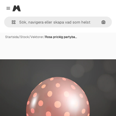
Magnific
Close menu
Sök eft
Startsida
/
Stock
/
Vektorer
/
Rosa prickig partyba…