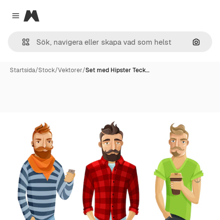
Magnific
Close menu
Sök eft
Startsida
/
Stock
/
Vektorer
/
Set med Hipster Teck…