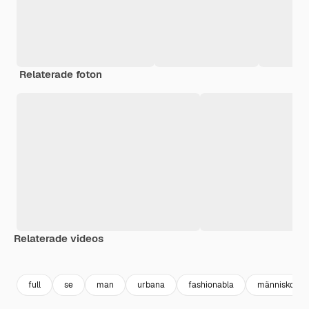
Relaterade foton
Relaterade videos
Premium
Premium
Premium
Premium
full
se
man
urbana
fashionabla
människor