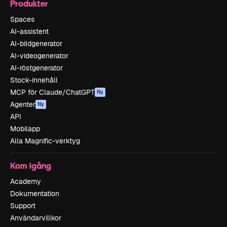
Produkter
Spaces
AI-assistent
AI-bildgenerator
AI-videogenerator
AI-röstgenerator
Stock-innehåll
MCP för Claude/ChatGPT
Ny
Agenter
Ny
API
Mobilapp
Alla Magnific-verktyg
Kom igång
Academy
Dokumentation
Support
Användarvillkor