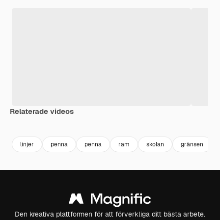
Relaterade videos
Premium
Premium
Premium
Premium
linjer
penna
penna
ram
skolan
gränsen
Den kreativa plattformen för att förverkliga ditt bästa arbete.