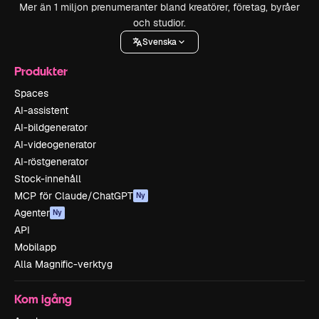
Mer än 1 miljon prenumeranter bland kreatörer, företag, byråer
och studior.
Svenska
Produkter
Spaces
AI-assistent
AI-bildgenerator
AI-videogenerator
AI-röstgenerator
Stock-innehåll
MCP för Claude/ChatGPT
Ny
Agenter
Ny
API
Mobilapp
Alla Magnific-verktyg
Kom igång