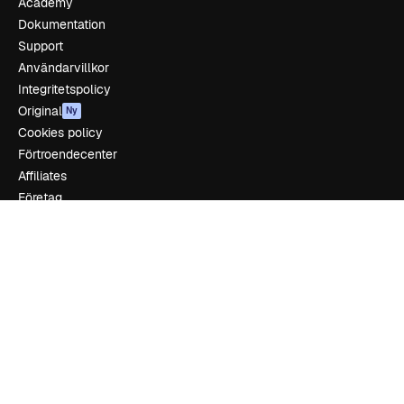
Academy
Dokumentation
Support
Användarvillkor
Integritetspolicy
Original
Ny
Cookies policy
Förtroendecenter
Affiliates
Företag
Företag
Prissättning
Om oss
Recensioner
Karriär
Söktrender
Blogg
Händelser