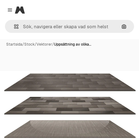
Magnific
Close menu
Sök eft
Startsida
/
Stock
/
Vektorer
/
Uppsättning av olika…