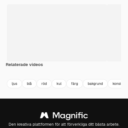
Relaterade videos
Premium
Premium
Premium
Premium
ljus
blå
röd
kul
färg
bakgrund
konsisten
Den kreativa plattformen för att förverkliga ditt bästa arbete.