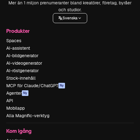
Mer än 1 miljon prenumeranter bland kreatörer, företag, byråer
och studior.
Svenska
Produkter
Spaces
AI-assistent
AI-bildgenerator
AI-videogenerator
AI-röstgenerator
Stock-innehåll
MCP för Claude/ChatGPT
Ny
Agenter
Ny
API
Mobilapp
Alla Magnific-verktyg
Kom igång