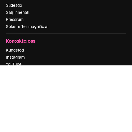
Slidesgo
Sälj innehåll
Pressrum
Söker efter magnific.ai
Kontakta oss
Kundstöd
Instagram
YouTube
LinkedIn
TikTok
Discord
X
Reddit
Copyright © 2010-
2026
Freepik Company S.L.U.
Alla rättigheter
reserverade
.