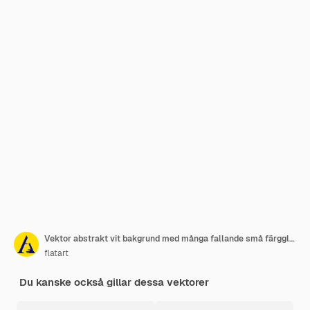
Vektor abstrakt vit bakgrund med många fallande små färgglada konfettibitar och band Karneval jul eller nyårsdekoration färgglada party vimplar för födelsedagsfestival
flatart
Du kanske också gillar dessa vektorer