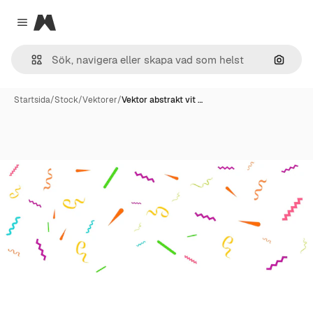
Magnific
Close menu
Sök eft
Startsida
/
Stock
/
Vektorer
/
Vektor abstrakt vit …