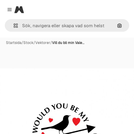
Magnific
Close menu
Sök eft
Startsida
/
Stock
/
Vektorer
/
Vill du bli min Vale…