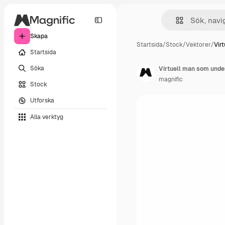
Skapa
Startsida
/
Stock
/
Vektorer
/
Vir
Startsida
Söka
Virtuell man som under
magnific
Stock
Utforska
Alla verktyg