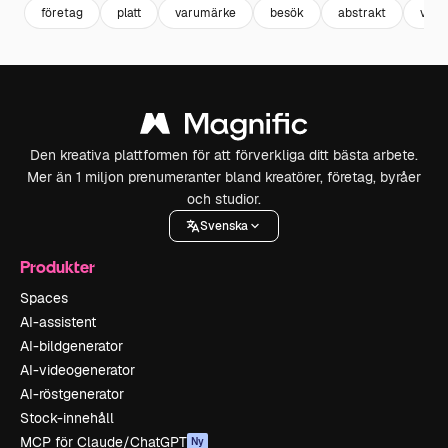
företag
platt
varumärke
besök
abstrakt
växt
Den kreativa plattformen för att förverkliga ditt bästa arbete.
Mer än 1 miljon prenumeranter bland kreatörer, företag, byråer
och studior.
Svenska
Produkter
Spaces
AI-assistent
AI-bildgenerator
AI-videogenerator
AI-röstgenerator
Stock-innehåll
MCP för Claude/ChatGPT
Ny