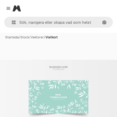
Magnific
Close menu
Sök eft
Startsida
/
Stock
/
Vektorer
/
Visitkort