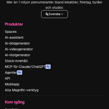
Mer än 1 miljon prenumeranter bland kreatörer, företag, byråer
och studior.
Svenska
Produkter
Spaces
AI-assistent
AI-bildgenerator
AI-videogenerator
AI-röstgenerator
Stock-innehåll
MCP för Claude/ChatGPT
Ny
Agenter
Ny
API
Mobilapp
Alla Magnific-verktyg
Kom igång