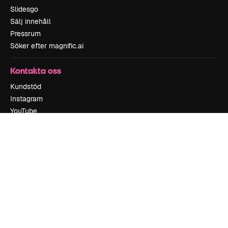
Slidesgo
Sälj innehåll
Pressrum
Söker efter magnific.ai
Kontakta oss
Kundstöd
Instagram
YouTube
LinkedIn
TikTok
Discord
X
Reddit
Copyright © 2010-
2026
Freepik Company S.L.U.
Alla rättigheter
reserverade
.