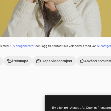
os med
AI-videogenerator
och lägg till fantastiska voiceovers med vår
AI-röstge
Återskapa
Skapa videoprojekt
Använd som ref
By clicking “Accept All Cookies”, you ag