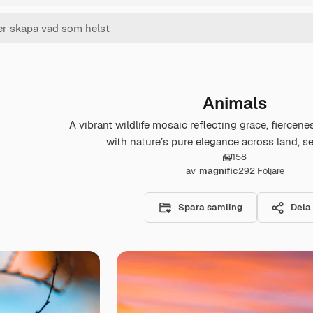
Animals
A vibrant wildlife mosaic reflecting grace, fiercen
with nature’s pure elegance across land, se
158
av
magnific
292
Följare
Spara samling
Dela