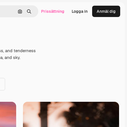
Prissättning
Logga in
Anmäl dig
Sök efter bild
Söka
ess, and tenderness
a, and sky.