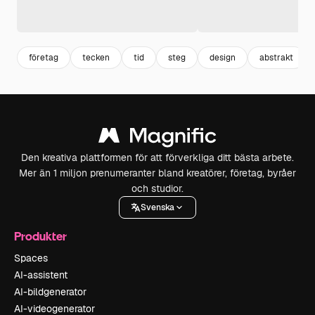
företag
tecken
tid
steg
design
abstrakt
Den kreativa plattformen för att förverkliga ditt bästa arbete.
Mer än 1 miljon prenumeranter bland kreatörer, företag, byråer
och studior.
Svenska
Produkter
Spaces
AI-assistent
AI-bildgenerator
AI-videogenerator