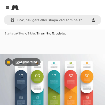
Magnific
Close menu
Sök eft
Startsida
/
Stock
/
Bilder
/
En samling färgglada…
AI-genererad
Premie