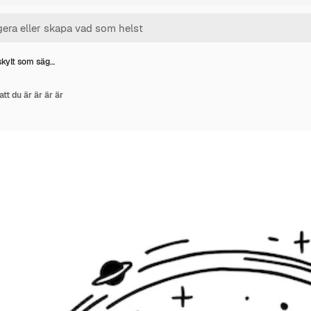
 skylt som säg…
tt du är är är är