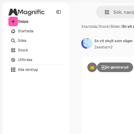
Skapa
Startsida
/
Stock
/
Bilder
/
En vit
Startsida
Söka
En vit skylt som säger a
Zeeshan12
Stock
Utforska
AI-genererad
Alla verktyg
Premie