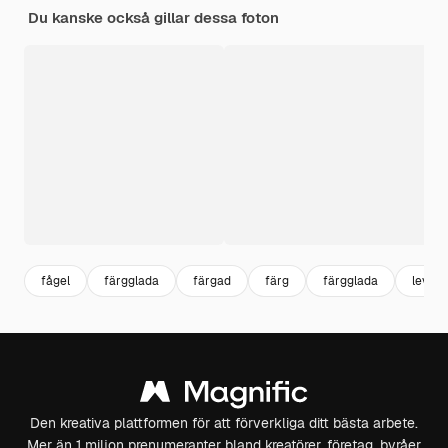
Du kanske också gillar dessa foton
fågel
färgglada
färgad
färg
färgglada
levan
Den kreativa plattformen för att förverkliga ditt bästa arbete.
Mer än 1 miljon prenumeranter bland kreatörer, företag, byråer