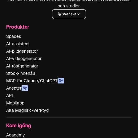
och studior.
Svenska
Produkter
Spaces
AI-assistent
AI-bildgenerator
AI-videogenerator
AI-röstgenerator
Stock-innehåll
MCP för Claude/ChatGPT
Ny
Agenter
Ny
API
Mobilapp
Alla Magnific-verktyg
Kom igång
Academy