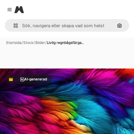
Magnific
Close menu
Sök eft
Startsida
/
Stock
/
Bilder
/
Livlig regnbågsfärga…
AI-genererad
Premie