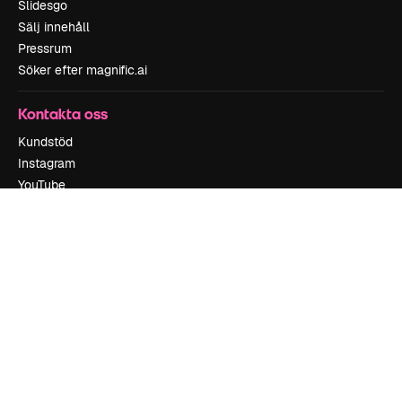
Slidesgo
Sälj innehåll
Pressrum
Söker efter magnific.ai
Kontakta oss
Kundstöd
Instagram
YouTube
LinkedIn
TikTok
Discord
X
Reddit
Copyright © 2010-
2026
Freepik Company S.L.U.
Alla rättigheter
reserverade
.