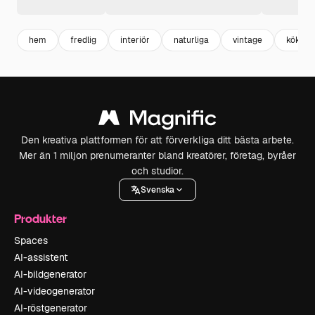
hem
fredlig
interiör
naturliga
vintage
kök
Den kreativa plattformen för att förverkliga ditt bästa arbete.
Mer än 1 miljon prenumeranter bland kreatörer, företag, byråer
och studior.
Svenska
Produkter
Spaces
AI-assistent
AI-bildgenerator
AI-videogenerator
AI-röstgenerator