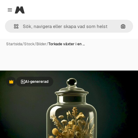
Magnific
Close menu
Sök eft
Startsida
/
Stock
/
Bilder
/
Torkade växter i en …
AI-genererad
Premie