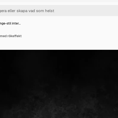
ge-stil inter…
r med rökeffekt