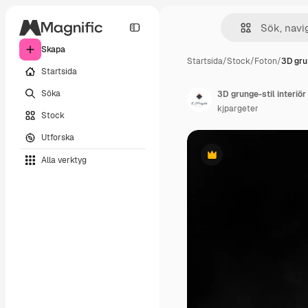
Skapa
Startsida
/
Stock
/
Foton
/
3D grun
Startsida
Söka
3D grunge-stil interiö
kjpargeter
Stock
Utforska
Alla verktyg
Premie