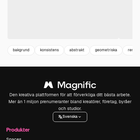
bakgrund
konsistens
abstrakt
geometriska
render
Den kreativa plattformen för att förverkliga ditt bästa arbete.
Mer än 1 miljon prenumeranter bland kreatörer, företag, byråer
och studior.
Svenska
Produkter
Spaces