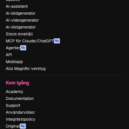
AI-assistent
AI-bildgenerator
AI-videogenerator
AI-röstgenerator
Stock-innehåll
MCP för Claude/ChatGPT
Ny
Agenter
Ny
API
Mobilapp
Alla Magnific-verktyg
Kom igång
Academy
Dokumentation
Support
Användarvillkor
Integritetspolicy
Original
Ny