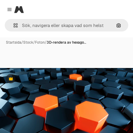
Magnific
Close menu
Sök eft
Startsida
/
Stock
/
Foton
/
3D-rendera av hexago…
Premie