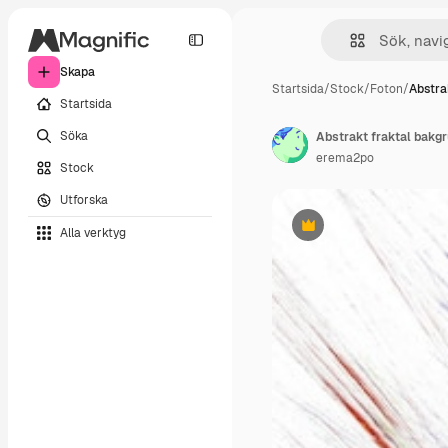
Skapa
Startsida
/
Stock
/
Foton
/
Abstra
Startsida
Söka
Abstrakt fraktal bakg
erema2po
Stock
Utforska
Alla verktyg
Premie