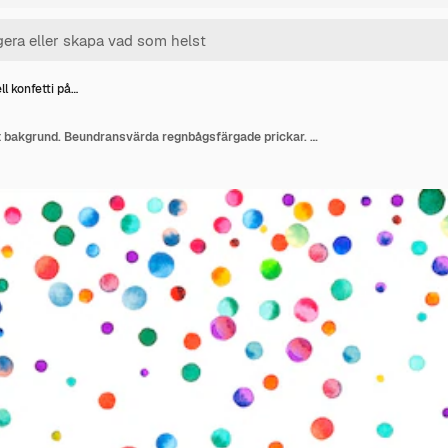
l konfetti på…
Aquarell konfetti på vit bakgrund. Beundransvärda regnbågsfärgade prickar. Glad firande fyrkantigt färgstarkt ljust kort. Värdig handmålad konfetti.