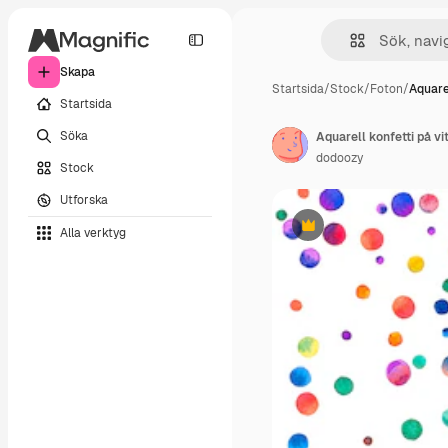
Skapa
Startsida
/
Stock
/
Foton
/
Aquarel
Startsida
Söka
dodoozy
Stock
Utforska
Alla verktyg
Premie