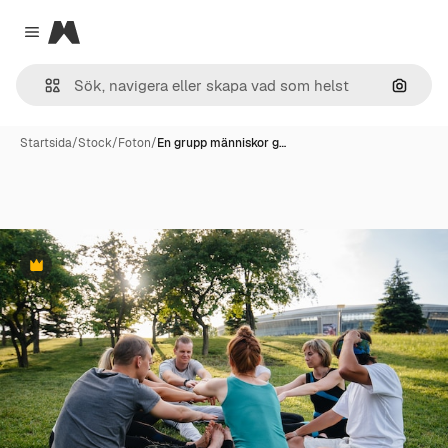
Magnific
Close menu
Sök eft
Startsida
/
Stock
/
Foton
/
En grupp människor g…
Premie