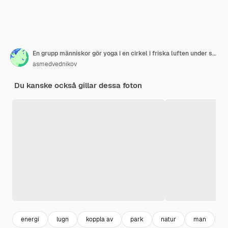
En grupp människor gör yoga i en cirkel i friska luften under solnedgången
asmedvednikov
Du kanske också gillar dessa foton
energi
lugn
koppla av
park
natur
man
g