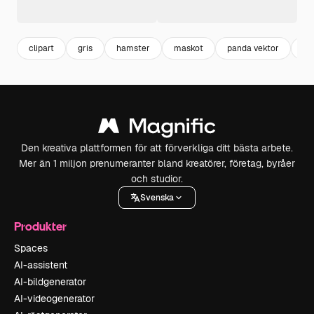
clipart
gris
hamster
maskot
panda vektor
bj
Den kreativa plattformen för att förverkliga ditt bästa arbete.
Mer än 1 miljon prenumeranter bland kreatörer, företag, byråer
och studior.
Svenska
Produkter
Spaces
AI-assistent
AI-bildgenerator
AI-videogenerator