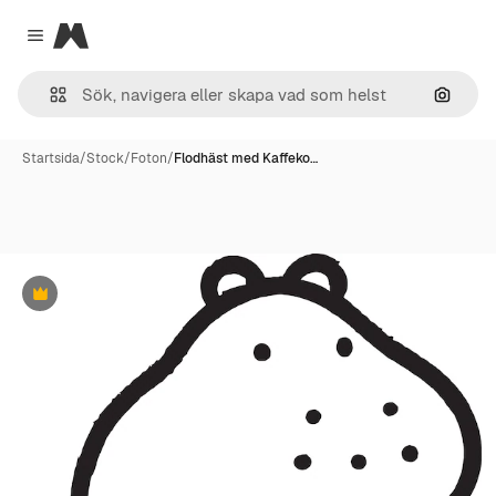
Magnific
Close menu
Sök eft
Startsida
/
Stock
/
Foton
/
Flodhäst med Kaffeko…
Premie