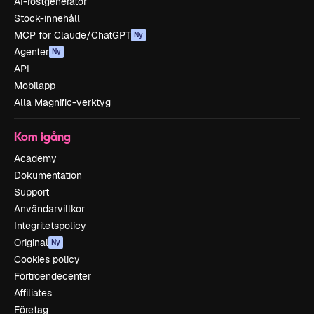
AI-röstgenerator
Stock-innehåll
MCP för Claude/ChatGPT
Ny
Agenter
Ny
API
Mobilapp
Alla Magnific-verktyg
Kom igång
Academy
Dokumentation
Support
Användarvillkor
Integritetspolicy
Original
Ny
Cookies policy
Förtroendecenter
Affiliates
Företag