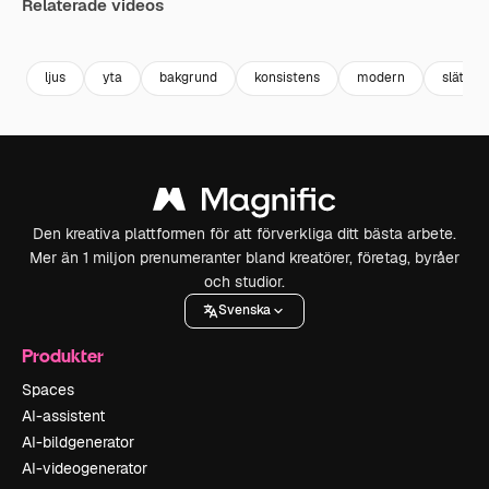
Relaterade videos
Premium
Premium
Genereras av AI
Premium
Premium
ljus
yta
bakgrund
konsistens
modern
slät
Den kreativa plattformen för att förverkliga ditt bästa arbete.
Mer än 1 miljon prenumeranter bland kreatörer, företag, byråer
och studior.
Svenska
Produkter
Spaces
AI-assistent
AI-bildgenerator
AI-videogenerator