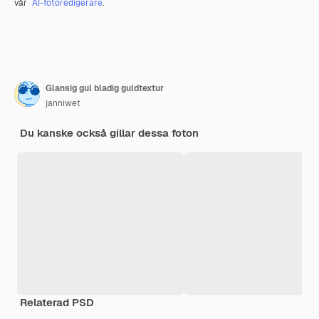
vår
AI-fotoredigerare
.
Glansig gul bladig guldtextur
janniwet
Du kanske också gillar dessa foton
Relaterad PSD