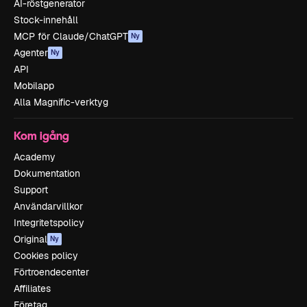
AI-röstgenerator
Stock-innehåll
MCP för Claude/ChatGPT
Ny
Agenter
Ny
API
Mobilapp
Alla Magnific-verktyg
Kom igång
Academy
Dokumentation
Support
Användarvillkor
Integritetspolicy
Original
Ny
Cookies policy
Förtroendecenter
Affiliates
Företag