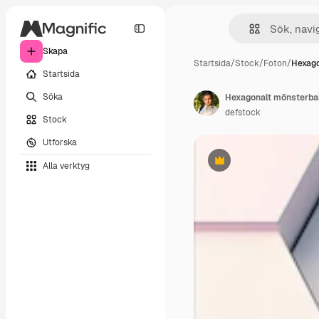
Skapa
Startsida
/
Stock
/
Foton
/
Hexago
Startsida
Söka
Hexagonalt mönsterba
defstock
Stock
Utforska
Alla verktyg
Premie