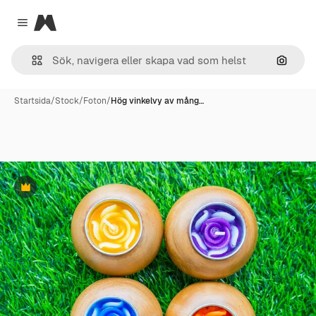
Magnific
Close menu
Sök eft
Startsida
/
Stock
/
Foton
/
Hög vinkelvy av mång…
Premie