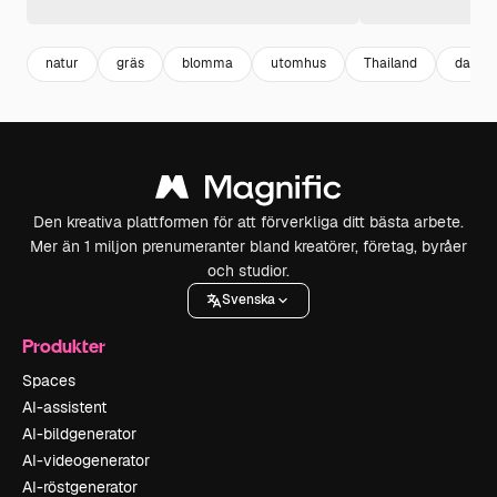
natur
gräs
blomma
utomhus
Thailand
dag
Den kreativa plattformen för att förverkliga ditt bästa arbete.
Mer än 1 miljon prenumeranter bland kreatörer, företag, byråer
och studior.
Svenska
Produkter
Spaces
AI-assistent
AI-bildgenerator
AI-videogenerator
AI-röstgenerator