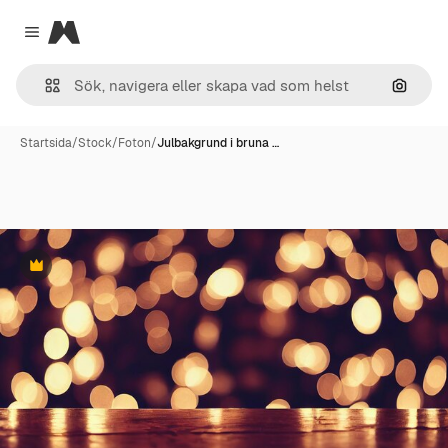
Magnific
Close menu
Sök eft
Startsida
/
Stock
/
Foton
/
Julbakgrund i bruna …
Premie