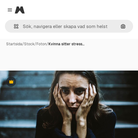
Magnific
Close menu
Sök eft
Startsida
/
Stock
/
Foton
/
Kvinna sitter stress…
Premie