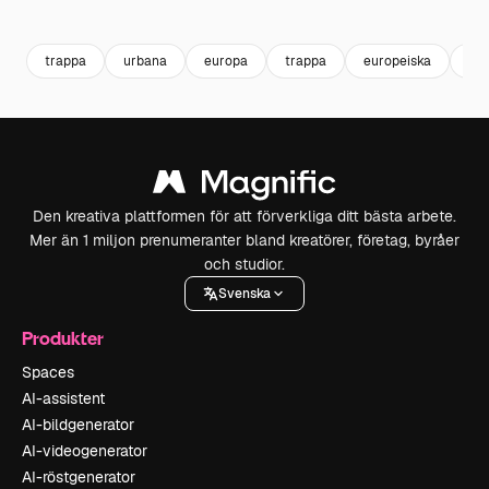
Premium
Premium
Premium
Premium
trappa
urbana
europa
trappa
europeiska
sit
Den kreativa plattformen för att förverkliga ditt bästa arbete.
Mer än 1 miljon prenumeranter bland kreatörer, företag, byråer
och studior.
Svenska
Produkter
Spaces
AI-assistent
AI-bildgenerator
AI-videogenerator
AI-röstgenerator