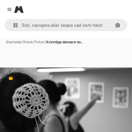
Magnific
Close menu
Sök eft
Startsida
/
Stock
/
Foton
/
Kvinnliga dansare so…
Premie