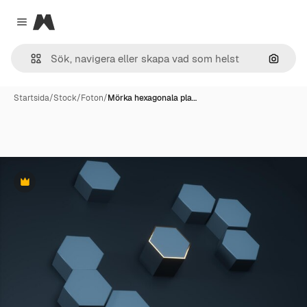
Magnific
Close menu
Sök eft
Startsida
/
Stock
/
Foton
/
Mörka hexagonala pla…
Premie