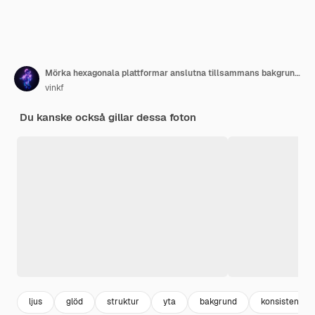
Mörka hexagonala plattformar anslutna tillsammans bakgrund 3d rendering
vinkf
Du kanske också gillar dessa foton
ljus
glöd
struktur
yta
bakgrund
konsistens