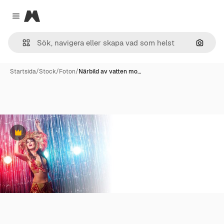
Magnific
Close menu
Sök eft
Startsida
/
Stock
/
Foton
/
Närbild av vatten mo…
Premie