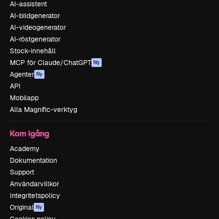
AI-assistent
AI-bildgenerator
AI-videogenerator
AI-röstgenerator
Stock-innehåll
MCP för Claude/ChatGPT
Ny
Agenter
Ny
API
Mobilapp
Alla Magnific-verktyg
Kom igång
Academy
Dokumentation
Support
Användarvillkor
Integritetspolicy
Original
Ny
Cookies policy