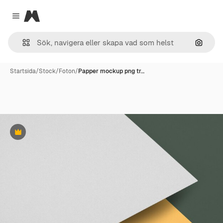
Magnific
Close menu
Sök eft
Startsida
/
Stock
/
Foton
/
Papper mockup png tr…
Premie