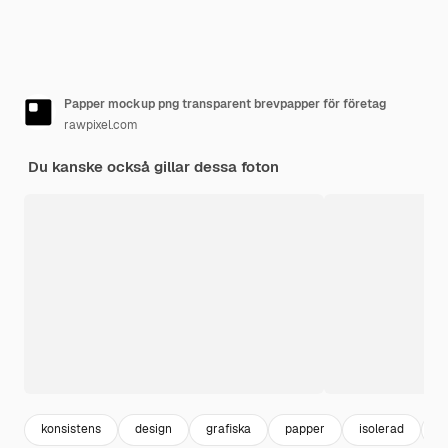
Papper mockup png transparent brevpapper för företag
rawpixel.com
Du kanske också gillar dessa foton
konsistens
design
grafiska
papper
isolerad
p