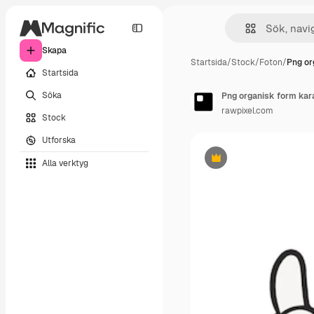
Skapa
Startsida
/
Stock
/
Foton
/
Png or
Startsida
Söka
Png organisk form kara
rawpixel.com
Stock
Utforska
Alla verktyg
Premie