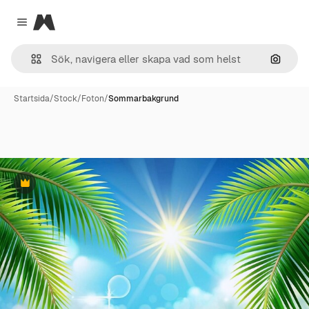
Magnific
Close menu
Sök eft
Startsida
/
Stock
/
Foton
/
Sommarbakgrund
Premie