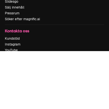
Slidesgo
Sälj innehåll
Pressrum
Söker efter magnific.ai
Kontakta oss
Kundstöd
Instagram
YouTube
LinkedIn
TikTok
Discord
X
Reddit
Copyright © 2010-
2026
Freepik Company S.L.U.
Alla rättigheter
reserverade
.