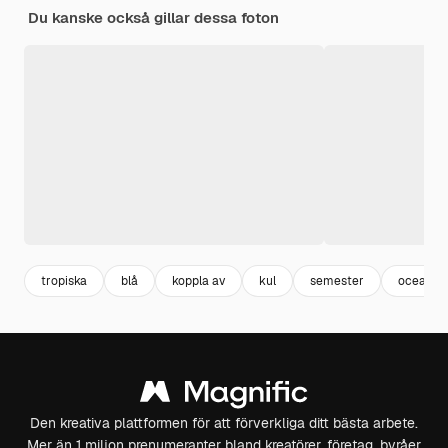
Du kanske också gillar dessa foton
tropiska
blå
koppla av
kul
semester
ocean
Den kreativa plattformen för att förverkliga ditt bästa arbete.
Mer än 1 miljon prenumeranter bland kreatörer, företag, byråer