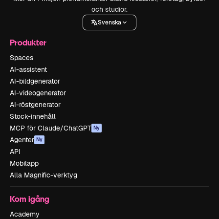
och studior.
Svenska
Produkter
Spaces
AI-assistent
AI-bildgenerator
AI-videogenerator
AI-röstgenerator
Stock-innehåll
MCP för Claude/ChatGPT
Ny
Agenter
Ny
API
Mobilapp
Alla Magnific-verktyg
Kom igång
Academy