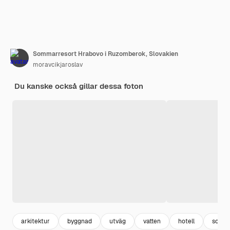
Sommarresort Hrabovo i Ruzomberok, Slovakien
moravcikjaroslav
Du kanske också gillar dessa foton
arkitektur
byggnad
utväg
vatten
hotell
somm