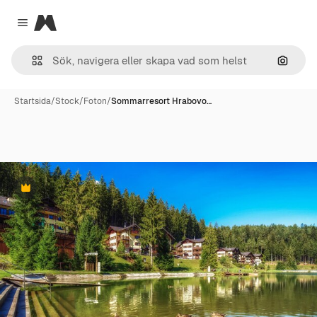
Magnific
Close menu
Sök eft
Startsida
/
Stock
/
Foton
/
Sommarresort Hrabovo…
Premie