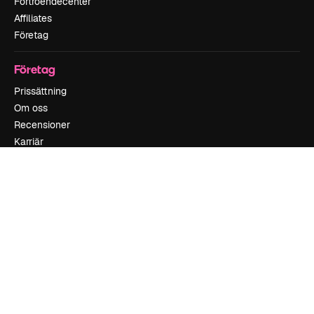
Förtroendecenter
Affiliates
Företag
Företag
Prissättning
Om oss
Recensioner
Karriär
Söktrender
Blogg
Händelser
Slidesgo
Sälj innehåll
Pressrum
Söker efter magnific.ai
Kontakta oss