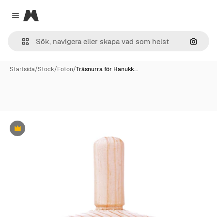
Magnific
Close menu
Sök eft
Startsida
/
Stock
/
Foton
/
Träsnurra för Hanukk…
Premie