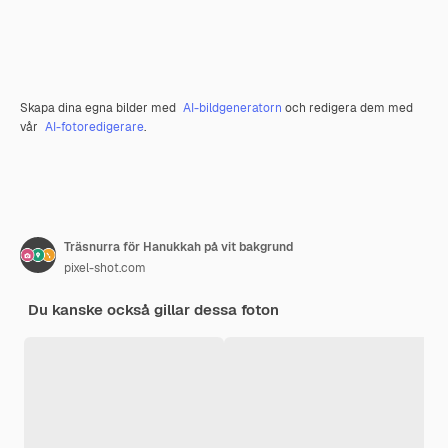
Skapa dina egna bilder med
AI-bildgeneratorn
och redigera dem med
vår
AI-fotoredigerare
.
Träsnurra för Hanukkah på vit bakgrund
pixel-shot.com
Du kanske också gillar dessa foton