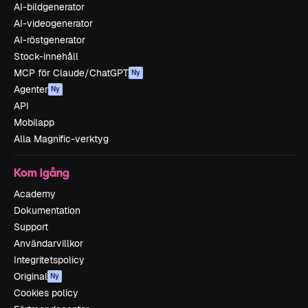
AI-bildgenerator
AI-videogenerator
AI-röstgenerator
Stock-innehåll
MCP för Claude/ChatGPT
Ny
Agenter
Ny
API
Mobilapp
Alla Magnific-verktyg
Kom igång
Academy
Dokumentation
Support
Användarvillkor
Integritetspolicy
Original
Ny
Cookies policy