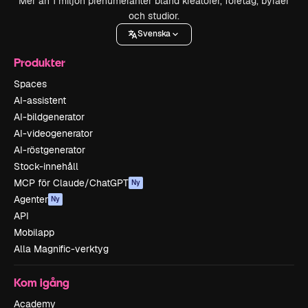
Mer än 1 miljon prenumeranter bland kreatörer, företag, byråer
och studior.
Svenska
Produkter
Spaces
AI-assistent
AI-bildgenerator
AI-videogenerator
AI-röstgenerator
Stock-innehåll
MCP för Claude/ChatGPT
Ny
Agenter
Ny
API
Mobilapp
Alla Magnific-verktyg
Kom igång
Academy