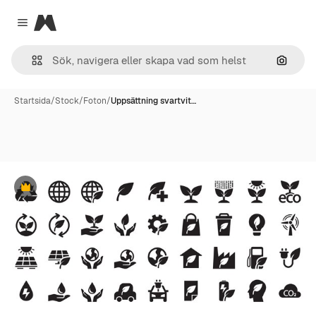
Magnific
Close menu
Sök eft
Startsida
/
Stock
/
Foton
/
Uppsättning svartvit…
Premie