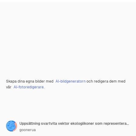
Skapa dina egna bilder med
AI-bildgeneratorn
och redigera dem med
vår
AI-fotoredigerare
.
Uppsättning svartvita vektor ekologiikoner som representerar miljökoncept Återvinning av energi
goonerua