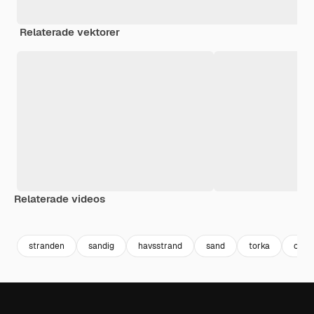
Relaterade vektorer
Relaterade videos
Premium
Premium
Genereras a
stranden
sandig
havsstrand
sand
torka
cari