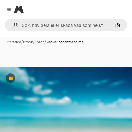
Magnific
Close menu
Sök eft
Startsida
/
Stock
/
Foton
/
Vacker sandstrand me…
Premie