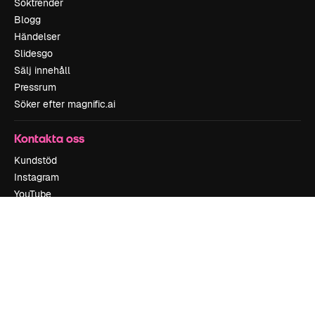
Söktrender
Blogg
Händelser
Slidesgo
Sälj innehåll
Pressrum
Söker efter magnific.ai
Kontakta oss
Kundstöd
Instagram
YouTube
LinkedIn
TikTok
Discord
X
Reddit